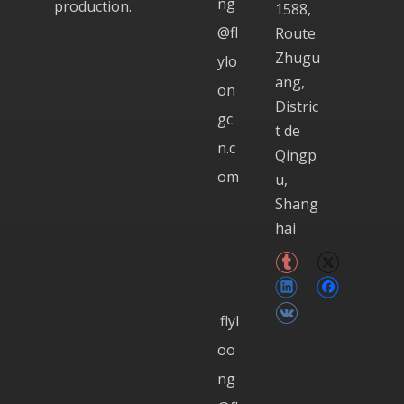
ng
production.
1588,
@fl
Route
Zhugu
ylo
ang,
on
Distric
gc
t de
n.c
Qingp
om
u,
Shang
hai
flyl
oo
ng