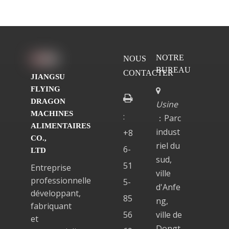
NOTRE
NOUS
BUREAU
CONTACTER
JIANGSU
FLYING


DRAGON
Usine
MACHINES
:
：Parc
ALIMENTAIRES
indust
+8
CO.,
riel du
6-
LTD
sud,
51
Entreprise
ville
professionnelle
5-
d'Anfe
développant,
85
ng,
fabriquant
56
ville de
et
Dongt