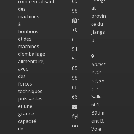
69
commercialisant
ai,
des
96
provin
machines
:

à
ce du
+8
bonbons
Jiangs
et des
6-
u
machines
51
d'emballage

5-
alimentaire,
Sociét
85
avec
é de
des
96
négoc
forces
66
e
：
techniques
Salle
66
puissantes
601,
et une
:

Bâtim
grande
flyl
ent B,
capacité
oo
de
Voie