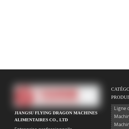
CATÉGO
PRODUI
Ligne 
JIANGSU FLYING DRAGON MACHINES
Machin
ALIMENTAIRES CO., LTD
Machin