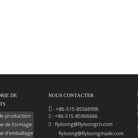
RIE DE
NOUS CONTACTER
TS

: +86-515-85566996
de production
: +86-515-85966666

:
flyloong@flyloongcn.com
e de formage

e d'emballage
flyloong@flyloongmade.com