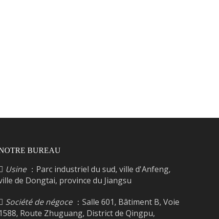
NOTRE BUREAU
Usine
：Parc industriel du sud, ville d'Anfeng,

ville de Dongtai, province du Jiangsu
Société de négoce
：Salle 601, Bâtiment B, Voie

1588, Route Zhuguang, District de Qingpu,