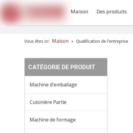
Maison
Des produits
Maison
Vous êtes ici:
»
Qualification de l'entreprise
CATÉGORIE DE PRODUIT
Certifi
modèle 
Machine d'emballage
disposi
Certifi
le mod
Cuisinière Partie
bobine
Autori
Machine de formage
Autor