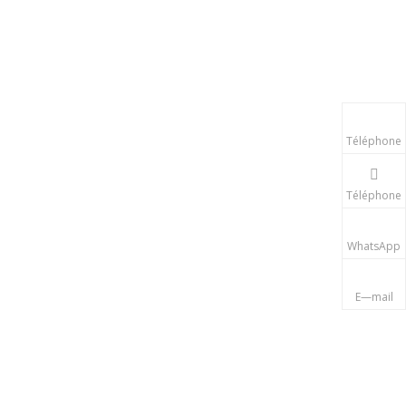
sucre pour un
remplacement facile des
modèles de barre de
sucre
Téléphone
Téléphone
WhatsApp
E—mail