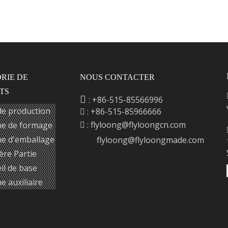
RIE DE
NOUS CONTACTER
TS

: +86-515-85566996
de production
: +86-515-85966666

:
flyloong@flyloongcn.com
e de formage

e d'emballage
flyloong@flyloongmade.com
ère Partie
il de base
e auxiliaire